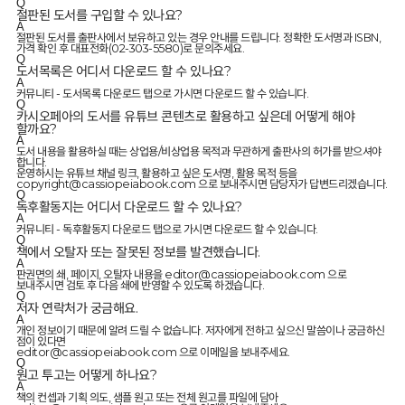
Q
절판된 도서를 구입할 수 있나요?
A
절판된 도서를 출판사에서 보유하고 있는 경우 안내를 드립니다. 정확한 도서명과 ISBN,
가격 확인 후 대표전화(02-303-5580)로 문의주세요.
Q
도서목록은 어디서 다운로드 할 수 있나요?
A
커뮤니티 - 도서목록 다운로드 탭으로 가시면 다운로드 할 수 있습니다.
Q
카시오페아의 도서를 유튜브 콘텐츠로 활용하고 싶은데 어떻게 해야
할까요?
A
도서 내용을 활용하실 때는 상업용/비상업용 목적과 무관하게 출판사의 허가를 받으셔야
합니다.
운영하시는 유튜브 채널 링크, 활용하고 싶은 도서명, 활용 목적 등을
copyright@cassiopeiabook.com 으로 보내주시면 담당자가 답변드리겠습니다.
Q
독후활동지는 어디서 다운로드 할 수 있나요?
A
커뮤니티 - 독후활동지 다운로드 탭으로 가시면 다운로드 할 수 있습니다.
Q
책에서 오탈자 또는 잘못된 정보를 발견했습니다.
A
판권면의 쇄, 페이지, 오탈자 내용을 editor@cassiopeiabook.com 으로
보내주시면 검토 후 다음 쇄에 반영할 수 있도록 하겠습니다.
Q
저자 연락처가 궁금해요.
A
개인 정보이기 때문에 알려 드릴 수 없습니다. 저자에게 전하고 싶으신 말씀이나 궁금하신
점이 있다면
editor@cassiopeiabook.com 으로 이메일을 보내주세요.
Q
원고 투고는 어떻게 하나요?
A
책의 컨셉과 기획 의도, 샘플 원고 또는 전체 원고를 파일에 담아