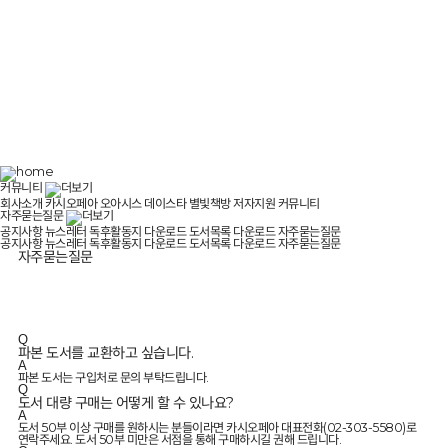
키웁니다.
커뮤니티
회사소개
카시오페아
오아시스
데이스타
별빛책방
저자지원
커뮤니티
자주묻는질문
공지사항
뉴스레터
독후활동지 다운로드
도서목록 다운로드
자주묻는질문
공지사항
뉴스레터
독후활동지 다운로드
도서목록 다운로드
자주묻는질문
자주묻는질문
Q
파본 도서를 교환하고 싶습니다.
A
파본 도서는 구입처로 문의 부탁드립니다.
Q
도서 대량 구매는 어떻게 할 수 있나요?
A
도서 50부 이상 구매를 원하시는 분들이라면 카시오페아 대표전화(02-303-5580)로
연락주세요. 도서 50부 미만은 서점을 통해 구매하시길 권해 드립니다.