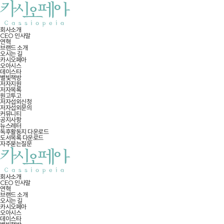
회사소개
CEO 인사말
연혁
브랜드 소개
오시는 길
카시오페아
오아시스
데이스타
별빛책방
저자지원
저자목록
원고투고
저자섭외신청
저자섭외문의
커뮤니티
공지사항
뉴스레터
독후활동지 다운로드
도서목록 다운로드
자주묻는질문
회사소개
CEO 인사말
연혁
브랜드 소개
오시는 길
카시오페아
오아시스
데이스타