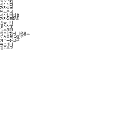
별빛책방
저자지원
저자목록
원고투고
저자섭외신청
저자섭외문의
커뮤니티
공지사항
뉴스레터
독후활동지 다운로드
도서목록 다운로드
자주묻는질문
뉴스레터
원고투고
USEFUL KNOWLEDGE THAT ENRICHES LIFE
책을 통해 모든 사람의
가능성
을