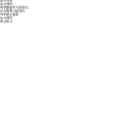
공지사항
뉴스레터
독후활동지 다운로드
도서목록 다운로드
자주묻는질문
뉴스레터
원고투고
USEFUL KNOWLEDGE THAT ENRICHES LIFE
책을 통해 모든 사람의
가능성
을
키웁니다.