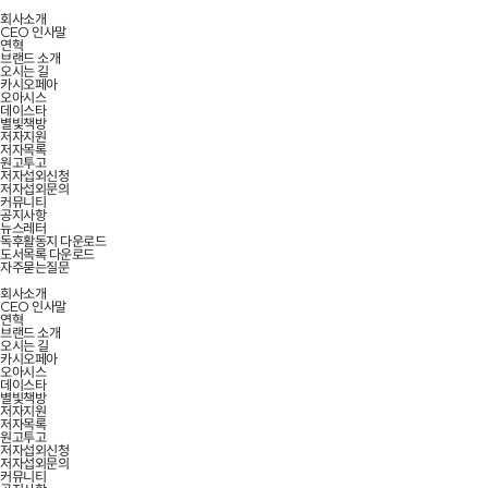
회사소개
CEO 인사말
연혁
브랜드 소개
오시는 길
카시오페아
오아시스
데이스타
별빛책방
저자지원
저자목록
원고투고
저자섭외신청
저자섭외문의
커뮤니티
공지사항
뉴스레터
독후활동지 다운로드
도서목록 다운로드
자주묻는질문
회사소개
CEO 인사말
연혁
브랜드 소개
오시는 길
카시오페아
오아시스
데이스타
별빛책방
저자지원
저자목록
원고투고
저자섭외신청
저자섭외문의
커뮤니티