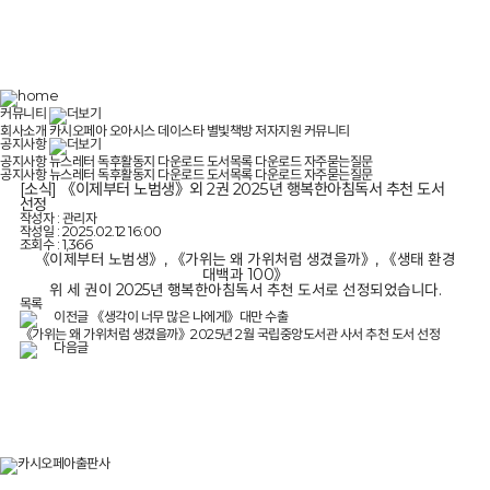
커뮤니티
회사소개
카시오페아
오아시스
데이스타
별빛책방
저자지원
커뮤니티
공지사항
공지사항
뉴스레터
독후활동지 다운로드
도서목록 다운로드
자주묻는질문
공지사항
뉴스레터
독후활동지 다운로드
도서목록 다운로드
자주묻는질문
[소식] 《이제부터 노범생》외 2권 2025년 행복한아침독서 추천 도서
선정
작성자 : 관리자
작성일 : 2025.02.12 16:00
조회수 : 1,366
《이제부터 노범생》, 《가위는 왜 가위처럼 생겼을까》, 《생태 환경
대백과 100》
위 세 권이 2025년 행복한아침독서 추천 도서로 선정되었습니다.
목록
이전글
《생각이 너무 많은 나에게》대만 수출
《가위는 왜 가위처럼 생겼을까》2025년 2월 국립중앙도서관 사서 추천 도서 선정
다음글