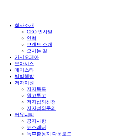
회사소개
CEO 인사말
연혁
브랜드 소개
오시는 길
카시오페아
오아시스
데이스타
별빛책방
저자지원
저자목록
원고투고
저자섭외신청
저자섭외문의
커뮤니티
공지사항
뉴스레터
독후활동지 다운로드