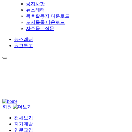
공지사항
뉴스레터
독후활동지 다운로드
도서목록 다운로드
자주묻는질문
뉴스레터
원고투고
USEFUL KNOWLEDGE THAT ENRICHES LIFE
책을 통해 모든 사람의
가능성
을 키웁니다.
회원
전체보기
자기계발
인문교양