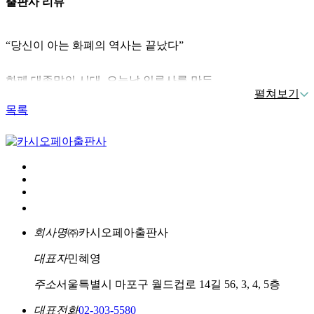
출판사 리뷰
우리는 정말 ‘중앙이 전혀 없는 돈’을 원했던 것일까, 아니면
“당신이 아는 화폐의 역사는 끝났다”
‘믿을 수 있는 또 다른 중앙’을 원했던 것일까? 초창기 비트코
인은 기존 화폐의 질서를 무너뜨릴 새 시대의 전사로 기대를
화폐 대종말의 시대, 오늘날 인류사를 만든
모았지만, 아직은 기존 화폐의 구태에서 벗어나지 못한 채 옛
펼쳐보기
신뢰 거래의 여정을 따라 돈의 본질을 추적한다!
시대의 문지기 노릇만 하고 있다. 자유를 약속했지만 안정은
목록
제공하지 못했고, 중앙을 제거한다고 했지만 신뢰를 완전히 대
내일 아침 우리가 쓰는 돈이 더 이상 통하지 않는다면 어떤 일
체하지 못했다.
이 벌어질까? 너무 익숙해서 당연하게 느껴지겠지만, 역사적
― ‘비트코인은 달러를 대체할 수 있을까?’, p. 57
으로 화폐는 고정된 실체가 아니라 시대마다 다른 모습으로 등
장하고, 필요가 다하면 흔적도 없이 사라져 왔다. 지금 우리는
트럼프가 대통령이 된 이후 미국이 거의 세계 모든 나라를 상
또 한 번의 전환점 앞에 서 있다. 비트코인은 국가가 발행하지
대로 무역 분쟁을 일으키는 것도 ‘왕좌를 지키는 미국’보다 ‘당
않는 돈이라는 새로운 가능성을 열었고, 각국이 추진하는 중앙
장 돈을 더 버는 미국’에 관심이 많아졌기 때문이라고 봐야 한
회사명
㈜카시오페아출판사
은행 디지털 화폐(CBDC)는 개인의 거래 방식과 프라이버시,
다. 그래서 미국은 이제 세계의 아틀라스 역할을 포기할 준비
나아가 금융 질서 자체를 다시 짜려 한다. 우리가 알던 화폐의
를 하고 있는 것이다. 하지만 왕좌에서 내려오려면 왕관도 벗
대표자
민혜영
역사가 끝나가고 있는 지금, 앞으로 우리는 무엇으로 거래를
어야 한다. 미국이 세계 패권국의 자리를 포기하는 순간, 80년
주소
서울특별시 마포구 월드컵로 14길 56, 3, 4, 5층
하게 될까? 이 질문은 곧 ‘미래의 우리는 무엇을 믿게 될까?’라
넘게 쓰고 있었던 ‘달러 패권’이라는 왕관도 내려놓아야 한다
는 말과 같다.
는 뜻이다.
대표전화
02-303-5580