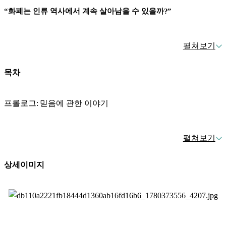
“
화폐는 인류 역사에서 계속 살아남을 수 있을까
?”
펼쳐보기
CBDC,
스테이블코인
,
달러 패권
,
화폐개혁
⋯
목차
15
가지 사건을 거슬러 읽는 화폐의 종말과 탄생
!
프롤로그
:
믿음에 관한 이야기
타고난 입담꾼
,
경제부 기자 출신
저자가 들려주는 흥미진진 돈 이야기
펼쳐보기
1
부
.
이미 시작된 화폐의 종말
상세이미지
미국에서 은행 강도가 자취를 감춘 이유
당신이 아는 화폐의 역사는 끝났다
.
우리는 지금 금화와 은화
비트코인은 달러를 대체할 수 있을까
?
는 물론이고 지폐까지 거의 사라진 현실을 목도하고 있다
.
이
제는 신용카드마저 디지털 지갑 속으로 들어가
,
카카오페이
,
책임 없는 탐욕이 만든 월가의 초대형 사기극
애플 페이
,
간편 송금 서비스 같은 형태로 변모했다
.
화폐의 물
질성은 사라지고 새로운 가능성은 활짝 열린 중대한 역사적 전