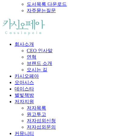
도서목록 다운로드
자주묻는질문
회사소개
CEO 인사말
연혁
브랜드 소개
오시는 길
카시오페아
오아시스
데이스타
별빛책방
저자지원
저자목록
원고투고
저자섭외신청
저자섭외문의
커뮤니티