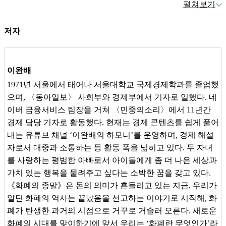
미국은 왜 달러 패권을 포기하려고 할까
?
펼쳐보기
환점 앞에서
,
우리는 앞으로 어떤 미래를 마주하게 될까
?
화폐
커피 한 잔에 돈이 수레 한가득
?
는 인류 역사에서 계속 살아남을 수 있을까
?
저자
이 책은 화폐 대종말의 시대
,
경제사의 판도를 뒤흔든
15
가지
주요 사건을 거슬러 읽으며 돈의 의미와 본질을 추적하는 경제
2
부
.
화폐는 어떻게 권력과 질서를 만들었나
이완배
교양서다
. CBDC,
스테이블코인 등 디지털 화폐부터 시작해 화
폐개혁
,
종교와 화폐
,
주식과 보험
,
금화와 은화
,
은행의 탄생을
우리는 어쩌다 네모난 카드에 인생을 저당잡히게 되었을까
?
1971년 서울에서 태어나 서울대학교 국제경제학과를 졸업했
거쳐 화폐의 기원인 조개껍데기까지 올라간다
.
마치 완성된 건
으며, 〈동아일보〉 사회부와 경제부에서 기자로 일했다. 네
화폐개혁이 전 세계 독재자들에게 사랑받은 비결
물을 제대로 이해하기 위해 해체 과정을 따라가듯
,
우리가 돈
이버 금융서비스 팀장을 거쳐 〈민중의소리〉에서 11년간
이라고 부르는 화폐의 본질인
‘
신뢰
’
가 지금껏 어떻게 거래되
경제 담당 기자로 활동했다. 현재는 경제 콘텐츠를 쉽게 풀어
유대인은 정말 세계의 금융을 장악하고 있을까
?
었는지를 거꾸로 쫓아간다
. 11
년 넘게 경제부 기자로 활동한
내는 유튜브 채널 ‘이완배의 하모니’를 운영하며, 경제 해설
기독교는 놓쳤지만 이슬람은 알았던 것
?
경험 덕분에 저자는 탁월한 입담과 사례들로 돈과 경제 이야기
자로서 대중과 소통하는 등 활동 폭을 넓히고 있다. 두 자녀
를 흥미진진하게 풀어나가며 독자를 이 여정 속으로 초청한다
.
를 사랑하는 평범한 아빠로서 아이들에게 좀 더 나은 세상과
가치 있는 행복을 물려주고 싶다는 소박한 꿈을 갖고 있다.
미래의 우리는 무엇으로 거래를 하게 될까
?
이 질문은 곧
‘
미래
《화폐의 종말》은 돈의 의미가 흔들리고 있는 지금, 우리가
3
부
.
인류는 왜 돈을 만들었을까
의 우리가 무엇을 믿게 될까
?’
라는 질문과 같다
.
화폐의 종말은
알던 화폐의 역사는 끝났음을 선고하는 이야기로 시작해, 화
이미 시작되었다
.
그러나 두려워할 필요는 없다
.
우리가 앞으
웰컴 투 지폐 시대
폐가 탄생한 과거의 시점으로 거꾸로 거슬러 오른다. 새로운
로 무엇을 믿게 될지 이해하기 위해 인류가 믿어 온 화폐의 역
화폐의 시대를 맞이하기에 앞서 우리는 ‘화폐란 무엇인가’라