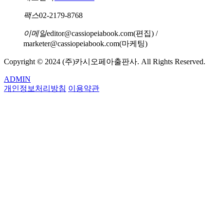
《화폐의 종말》은 인류가 오랫동안 추구했던 믿음의 역사를
― ‘미국은 왜 달러 패권을 포기하려고 할까?’, p. 85
팩스
02-2179-8768
따라, 화폐의 의미와 본질을 되짚어 보는 경제교양서다. 디지
털 화폐부터 조개껍데기까지, 15가지 돈의 역사를 거꾸로 읽다
전쟁 직후만 해도 펭괴는 정상적인 화폐였다. 하지만 정부가
이메일
editor@cassiopeiabook.com(편집) /
marketer@cassiopeiabook.com(마케팅)
보면 미래의 우리가 무엇을 믿게 될지에 대한 훨씬 명확한 답
돈을 마구잡이로 찍어 내면서 물가가 시간 단위로 상승하는 일
을 얻을 수 있다. 오늘날 새로운 화폐가 주도하는 새로운 질서
이 벌어졌다. 아침에 받은 월급은 점심이 되면 휴지 조각이 되
Copyright © 2024 (주)카시오페아출판사. All Rights Reserved.
가 사실은 믿음의 역사 속에서 아주 오래된 반복 속에 놓여 왔
었고, 저녁에는 계산조차 할 수 없을 정도로 작은 돈이 되었다.
ADMIN
다는 것 또한 알게 된다. 굳이 시간을 거슬러 올라가는 이유도
상인들은 가격표를 붙이지 않았고, 노동자들은 월급을 하루에
개인정보처리방침
이용약관
여기에 있다. 돈의 역사를 거슬러 올라가다 보면 우리가 지금
두세 번 나눠 받았다. 중요한 것은 ‘얼마를 받느냐’가 아니라
어디쯤 서 있는지를 분명히 알게 된다.
‘언제 받느냐’였다. 돈이 가치 저장 수단은커녕 교환 수단으로
서도 기능을 상실한 것이다.
“5천 년 화폐의 역사가 단숨에 이해된다!”
― ‘커피 한 잔에 돈이 수레 한가득?’, p. 97
경제 스토리텔러 저자가 들려주는 재미있는 돈 이야기
그러나 화폐정리사업의 핵심은 정리가 아니라 지배였다. 일본
-은행 강도는 왜 자취를 감추었나?
은 대한제국의 화폐 체계를 정비하는 주체를 대한제국 정부가
-짐바브웨에서 물가가 897해%가 오른 사연?
아니라 일본 통감부로 규정했다. 그리고 일본의 중앙은행도,
-기축통화국의 왕좌에서 물러나려는 미국?
대한제국의 금융기관도 아닌 일본의 민간은행인 제일은행을
-화폐개혁이 전 세계 독재자들에게 사랑받은 비결?
그 중심에 두었다. 화폐 교환, 금융 중개, 대출과 결제의 관문을
일본의 은행이 독점하게 된 것이다. 화폐정리사업은 단순한 경