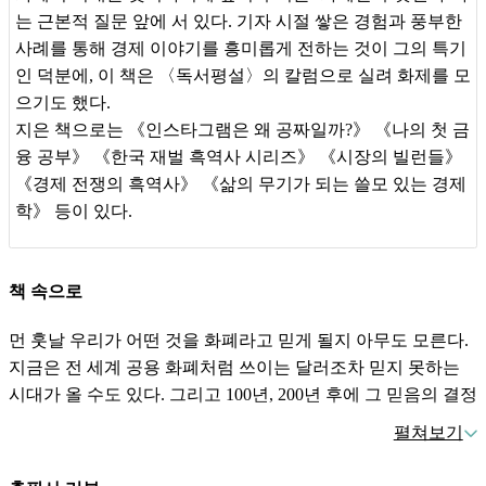
금이냐 은이냐
,
그것이 문제로다
사를 따라가 보자
.
새로운 화폐가 만드는 새로운 질서
,
우리는
는 근본적 질문 앞에 서 있다. 기자 시절 쌓은 경험과 풍부한
바로 그 문턱 앞에 있다
.
사례를 통해 경제 이야기를 흥미롭게 전하는 것이 그의 특기
해적의 은화 약탈은 어떻게 금융 역사를 바꾸었나
인 덕분에, 이 책은 〈독서평설〉의 칼럼으로 실려 화제를 모
금화 보건소였던 은행은 어떻게 세계의 권력을 쥐게 되었을
으기도 했다.
까
?
지은 책으로는 《인스타그램은 왜 공짜일까?》 《나의 첫 금
융 공부》 《한국 재벌 흑역사 시리즈》 《시장의 빌런들》
로마의 멸망도 화폐 때문이다
?
《경제 전쟁의 흑역사》 《삶의 무기가 되는 쓸모 있는 경제
화폐는 언제부터 인간의 운명을 결정하게 되었을까
?
학》 등이 있다.
책 속으로
에필로그
:
인류는 왜 화폐를 만들었을까
?
먼 훗날 우리가 어떤 것을 화폐라고 믿게 될지 아무도 모른다.
지금은 전 세계 공용 화폐처럼 쓰이는 달러조차 믿지 못하는
시대가 올 수도 있다. 그리고 100년, 200년 후에 그 믿음의 결정
체는 은행 계좌에 적힌 숫자나 비트코인의 디지털 코드보다 더
펼쳐보기
실체가 없는 것일 수도 있다.
― ‘프롤로그’, p. 8