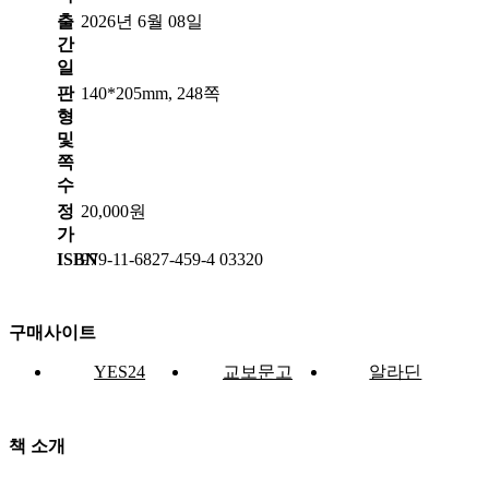
출
2026년 6월 08일
간
일
판
140*205mm, 248쪽
형
및
쪽
수
정
20,000원
가
ISBN
979-11-6827-459-4 03320
구매사이트
YES24
교보문고
알라딘
책 소개