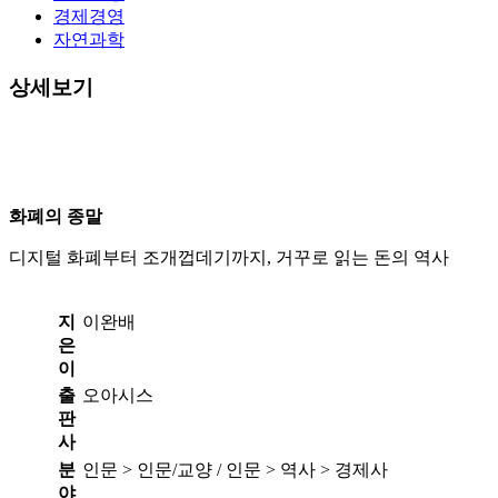
경제경영
자연과학
상세보기
인문교양
화폐의 종말
디지털 화폐부터 조개껍데기까지, 거꾸로 읽는 돈의 역사
지
이완배
은
이
출
오아시스
판
사
분
인문 > 인문/교양 / 인문 > 역사 > 경제사
야